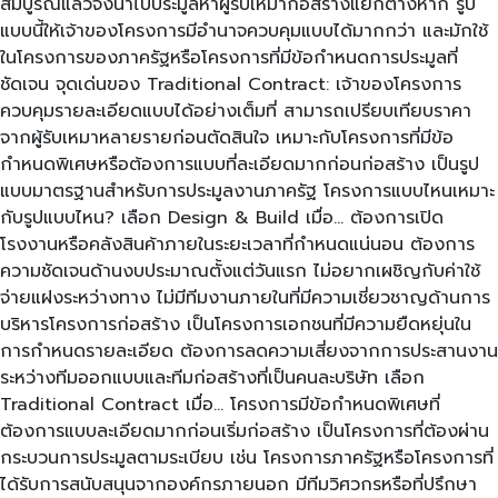
สมบูรณ์แล้วจึงนำไปประมูลหาผู้รับเหมาก่อสร้างแยกต่างหาก รูป
แบบนี้ให้เจ้าของโครงการมีอำนาจควบคุมแบบได้มากกว่า และมักใช้
ในโครงการของภาครัฐหรือโครงการที่มีข้อกำหนดการประมูลที่
ชัดเจน จุดเด่นของ Traditional Contract: เจ้าของโครงการ
ควบคุมรายละเอียดแบบได้อย่างเต็มที่ สามารถเปรียบเทียบราคา
จากผู้รับเหมาหลายรายก่อนตัดสินใจ เหมาะกับโครงการที่มีข้อ
กำหนดพิเศษหรือต้องการแบบที่ละเอียดมากก่อนก่อสร้าง เป็นรูป
แบบมาตรฐานสำหรับการประมูลงานภาครัฐ โครงการแบบไหนเหมาะ
กับรูปแบบไหน? เลือก Design & Build เมื่อ… ต้องการเปิด
โรงงานหรือคลังสินค้าภายในระยะเวลาที่กำหนดแน่นอน ต้องการ
ความชัดเจนด้านงบประมาณตั้งแต่วันแรก ไม่อยากเผชิญกับค่าใช้
จ่ายแฝงระหว่างทาง ไม่มีทีมงานภายในที่มีความเชี่ยวชาญด้านการ
บริหารโครงการก่อสร้าง เป็นโครงการเอกชนที่มีความยืดหยุ่นใน
การกำหนดรายละเอียด ต้องการลดความเสี่ยงจากการประสานงาน
ระหว่างทีมออกแบบและทีมก่อสร้างที่เป็นคนละบริษัท เลือก
Traditional Contract เมื่อ… โครงการมีข้อกำหนดพิเศษที่
ต้องการแบบละเอียดมากก่อนเริ่มก่อสร้าง เป็นโครงการที่ต้องผ่าน
กระบวนการประมูลตามระเบียบ เช่น โครงการภาครัฐหรือโครงการที่
ได้รับการสนับสนุนจากองค์กรภายนอก มีทีมวิศวกรหรือที่ปรึกษา