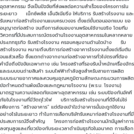
อุตสาหกรรม จึงเป็นปัจจัยที่ส่งผลต่อความสำเร็จของโครงการใน
ระยะยาว เน็กซ์พลัส เอ็นจิเนียริ่ง ให้บริการ รับสร้างโรงงาน และ
รับเหมาก่อสร้างโรงงานแบบครบวงจร ตั้งแต่ขั้นตอนออกแบบ ขอ
อนุญาตก่อสร้าง จนถึงการส่งมอบงานพร้อมใช้งานจริง โดยทีม
วิศวกรที่มีประสบการณ์ตรงด้านโรงงานอุตสาหกรรมในหลากหลาย
ประเภทธุรกิจ รับสร้างโรงงาน ครอบคลุมงานด้านใดบ้าง รับ
สร้างโรงงาน หมายถึงบริการก่อสร้างอาคารโรงงานตั้งแต่เริ่มต้น
จนแล้วเสร็จ ซึ่งแตกต่างจากงานก่อสร้างอาคารทั่วไปตรงที่ต้อง
คำนึงถึงปัจจัยเฉพาะทาง เช่น โครงสร้างที่รองรับน้ำหนักเครื่องจักร
และระบบขนถ่ายสินค้า ระบบไฟฟ้ากำลังสูงสำหรับสายการผลิต
ระบบระบายอากาศและควบคุมอุณหภูมิตามลักษณะกระบวนการผลิต
ข้อกำหนดด้านผังเมืองและกฎหมายโรงงาน (พ.ร.บ. โรงงาน)
มาตรฐานความปลอดภัยเฉพาะอุตสาหกรรม เช่น ระบบป้องกันอัคคี
ภัยในโรงงานที่มีวัตถุไวไฟ บริการรับสร้างโรงงานที่ดีจึงไม่ใช่
เพียงการ “สร้างอาคาร” แต่ต้องเข้าใจว่าอาคารนั้นจะถูกใช้งาน
อย่างไรในระยะยาว ทำไมการเลือกบริษัทรับเหมาก่อสร้างโรงงานที่มี
ประสบการณ์จึงสำคัญ โครงการก่อสร้างโรงงานมักมีมูลค่าการ
ลงทุนสูงและเกี่ยวข้องกับระยะเวลาดำเนินธุรกิจในอนาคต การเลือก