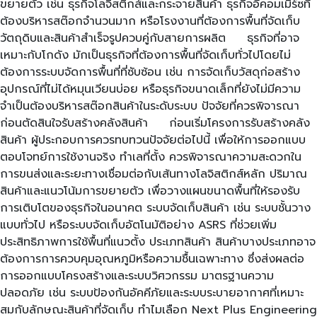
ขยายตัว เช่น ธุรกิจโลจิสติกส์และกระจายสินค้า ธุรกิจอีคอมเมิร์ซที่
ต้องบริหารสต๊อกจำนวนมาก หรือโรงงานที่ต้องการพื้นที่จัดเก็บ
วัตถุดิบและสินค้าสำเร็จรูปควบคู่กับสายการผลิต ธุรกิจที่อาจ
เหมาะกับโกดัง มักเป็นธุรกิจที่ต้องการพื้นที่จัดเก็บทั่วไปโดยไม่
ต้องการระบบจัดการพื้นที่ที่ซับซ้อน เช่น การจัดเก็บวัสดุก่อสร้าง
อุปกรณ์ที่ไม่ได้หมุนเวียนบ่อย หรือธุรกิจขนาดเล็กที่ยังไม่มีความ
จำเป็นต้องบริหารสต๊อกสินค้าในระดับระบบ ปัจจัยที่ควรพิจารณา
ก่อนตัดสินใจรับสร้างคลังสินค้า ก่อนเริ่มโครงการรับสร้างคลัง
สินค้า ผู้ประกอบการควรทบทวนปัจจัยต่อไปนี้ เพื่อให้การออกแบบ
ตอบโจทย์การใช้งานจริง ทำเลที่ตั้ง ควรพิจารณาความสะดวกใน
การขนส่งและระยะทางเชื่อมต่อกับเส้นทางโลจิสติกส์หลัก ปริมาณ
สินค้าและแนวโน้มการขยายตัว เพื่อวางแผนขนาดพื้นที่ให้รองรับ
การเติบโตของธุรกิจในอนาคต ระบบจัดเก็บสินค้า เช่น ระบบชั้นวาง
แบบทั่วไป หรือระบบจัดเก็บอัตโนมัติอย่าง ASRS ที่ช่วยเพิ่ม
ประสิทธิภาพการใช้พื้นที่แนวตั้ง ประเภทสินค้า สินค้าบางประเภทอาจ
ต้องการการควบคุมอุณหภูมิหรือความชื้นเฉพาะทาง ซึ่งส่งผลต่อ
การออกแบบโครงสร้างและระบบวิศวกรรม มาตรฐานความ
ปลอดภัย เช่น ระบบป้องกันอัคคีภัยและระบบระบายอากาศที่เหมาะ
สมกับลักษณะสินค้าที่จัดเก็บ ทำไมเลือก Next Plus Engineering