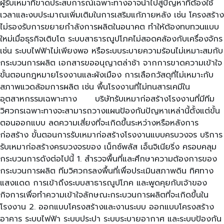
ผู้รับเหมาที่ขาดประสบการณ์เฉพาะทางอาจนำไปสู่ปัญหาที่ต้องใช้
เวลาและงบประมาณเพิ่มเติมในการเสริมแก้ภายหลัง เช่น โครงสร้าง
ไม่รองรับการขยายกำลังการผลิตในอนาคต ทำให้ต้องทบทวนแบบ
ใหม่เมื่อธุรกิจเติบโต ระบบสาธารณูปโภคไม่สอดคล้องกับเครื่องจักร
เช่น ระบบไฟฟ้าไม่เพียงพอ หรือระบบระบายความร้อนไม่เหมาะสมกับ
กระบวนการผลิต เอกสารขออนุญาตล่าช้า จากการขาดความเข้าใจ
ขั้นตอนกฎหมายโรงงานและผังเมือง การเลือกวัสดุที่ไม่เหมาะกับ
สภาพแวดล้อมการผลิต เช่น พื้นโรงงานที่ไม่ทนสารเคมีใน
อุตสาหกรรมเฉพาะทาง บริษัทรับเหมาก่อสร้างโรงงานที่มีทีม
วิศวกรเฉพาะทางจะสามารถวางแผนป้องกันปัญหาเหล่านี้ตั้งแต่ขั้น
ตอนออกแบบ ลดความเสี่ยงที่จะเกิดขึ้นระหว่างหรือหลังการ
ก่อสร้าง ขั้นตอนการรับเหมาก่อสร้างโรงงานแบบครบวงจร บริการ
รับเหมาก่อสร้างครบวงจรของ เน็กซ์พลัส เอ็นจิเนียริ่ง ครอบคลุม
กระบวนการดังต่อไปนี้ 1. สำรวจพื้นที่และศึกษาความต้องการของ
กระบวนการผลิต ทีมวิศวกรลงพื้นที่เพื่อประเมินสภาพดิน ทิศทาง
แสงแดด การเข้าถึงระบบสาธารณูปโภค และพูดคุยกับเจ้าของ
กิจการเพื่อทำความเข้าใจลักษณะกระบวนการผลิตที่จะเกิดขึ้นใน
โรงงาน 2. ออกแบบโครงสร้างและงานระบบ ออกแบบโครงสร้าง
อาคาร ระบบไฟฟ้า ระบบประปา ระบบระบายอากาศ และระบบป้องกัน