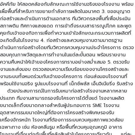
อัคคีภัย ให้สอดคล้องกับลักษณะการใช้งานจริงของโรงงาน พร้อม
เผื่อพื้นที่สำหรับการขยายกำลังการผลิตในอนาคต 3. ขออนุญาต
ก่อสร้างและดำเนินการด้านเอกสาร ทีมวิศวกรลงพื้นที่เพื่อประเมิน
สภาพดิน ทิศทางแสงแดด การเข้าถึงระบบสาธารณูปโภค และพูด
คุยกับเจ้าของกิจการเพื่อทำความเข้าใจลักษณะกระบวนการผลิตที่
จะเกิดขึ้นในโรงงาน 4. ก่อสร้างและควบคุมงานตามมาตรฐาน
ดำเนินการก่อสร้างโดยทีมวิศวกรควบคุมงานประจำโครงการ ตรวจ
สอบคุณภาพวัสดุและการทำงานในแต่ละขั้นตอน พร้อมรายงาน
ความคืบหน้าให้เจ้าของโครงการทราบอย่างสม่ำเสมอ 5. ตรวจรับ
งานและส่งมอบ ตรวจสอบความเรียบร้อยของงานโครงสร้างและ
งานระบบทั้งหมดร่วมกับเจ้าของโครงการ ก่อนส่งมอบโรงงานที่
พร้อมใช้งานจริง รูปแบบโรงงานที่ เน็กซ์พลัส เอ็นจิเนียริ่ง รับสร้าง
ด้วยประสบการณ์ในการรับเหมาก่อสร้างโรงงานหลากหลาย
ประเภท ทีมงานสามารถรองรับโครงการได้ตั้งแต่ โรงงานผลิต
ขนาดเล็กถึงขนาดกลางสำหรับผู้ประกอบการ SME โรงงาน
อุตสาหกรรมขนาดใหญ่ที่ต้องการโครงสร้างพิเศษรองรับ
เครื่องจักรหนัก โรงงานที่ต้องการระบบควบคุมสภาพแวดล้อม
เฉพาะทาง เช่น ห้องคลีนรูม หรือพื้นที่ควบคุมอุณหภูมิ อาคาร
โรงงานที่เชื่อมต่อกับพื้นที่คลังสินค้าในโครงการเดียวกัน แต่ละ