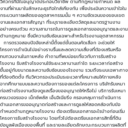
วิศวกรที่มีใบอนุญาตประกอบวิชาชีพ ตามที่กฎหมายกำหนด ผล
งานที่ผ่านมาในลักษณะธุรกิจใกล้เคียงกัน เพื่อประเมินความเข้าใจใน
กระบวนการผลิตของอุตสาหกรรมนั้น ๆ ความชัดเจนของขอบเขต
งานและเอกสารสัญญา ที่ระบุรายละเอียดวัสดุและมาตรฐานงาน
อย่างครบถ้วน ความสามารถในการดูแลเอกสารขออนุญาตและงาน
ด้านกฎหมาย ซึ่งมีความซับซ้อนเฉพาะสำหรับโรงงานอุตสาหกรรม
การตรวจสอบปัจจัยเหล่านี้ตั้งแต่ขั้นตอนคัดเลือก จะช่วยให้
โครงการดำเนินไปอย่างราบรื่นและลดความเสี่ยงที่ต้องเสริมหรือ
ทบทวนงานในภายหลัง คำถามที่พบบ่อยเกี่ยวกับการรับสร้าง
โรงงาน รับสร้างโรงงานใช้ระยะเวลานานเท่าใด ระยะเวลาก่อสร้าง
ขึ้นอยู่กับขนาดและความซับซ้อนของโรงงาน รวมถึงระบบเฉพาะทาง
ที่ต้องติดตั้ง ทีมวิศวกรจะประเมินระยะเวลาที่เหมาะสมให้ภายหลัง
จากศึกษาแบบและความต้องการของแต่ละโครงการ บริษัทรับเหมา
ก่อสร้างโรงงานต้องดูแลเรื่องขออนุญาตให้หรือไม่ บริการรับเหมา
ครบวงจรของ เน็กซ์พลัส เอ็นจิเนียริ่ง ครอบคลุมการดำเนินการ
ด้านเอกสารขออนุญาตก่อสร้างและการดูแลให้สอดคล้องกับข้อ
กำหนดด้านกฎหมายโรงงาน ต้องเตรียมเอกสารอะไรบ้างก่อนเริ่ม
โครงการรับสร้างโรงงาน โดยทั่วไปต้องเตรียมเอกสารสิทธิ์ที่ดิน
ข้อมูลผังเมืองของพื้นที่ และรายละเอียดลักษณะกระบวนการผลิตที่