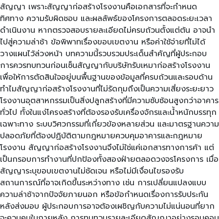
สัญญา เพราะสัญญาก่อสร้างโรงงานคือเอกสารที่จะกำหนด
ทิศทาง ความรับผิดชอบ และผลลัพธ์ของโครงการตลอดระยะเวลา
ดำเนินงาน หากตรวจสอบรายละเอียดไม่ครบถ้วนตั้งแต่ต้น อาจนำ
ไปสู่ความล่าช้า ข้อพิพาทเรื่องขอบเขตงาน หรือค่าใช้จ่ายที่ไม่ได้
วางแผนไว้ล่วงหน้า บทความนี้รวบรวมประเด็นสำคัญที่ผู้ประกอบ
การควรทบทวนก่อนเซ็นสัญญากับบริษัทรับเหมาก่อสร้างโรงงาน
เพื่อให้การตัดสินใจอยู่บนพื้นฐานของข้อมูลที่ครบถ้วนและรอบด้าน
ทำไมสัญญาก่อสร้างโรงงานที่ไม่รัดกุมถึงเป็นความเสี่ยงระยะยาว
โรงงานอุตสาหกรรมเป็นสิ่งปลูกสร้างที่มีความซับซ้อนสูงกว่าอาคาร
ทั่วไป ทั้งในแง่โครงสร้างที่ต้องรองรับเครื่องจักรและน้ำหนักบรรทุก
เฉพาะทาง ระบบวิศวกรรมที่เกี่ยวข้องหลายส่วน และมาตรฐานความ
ปลอดภัยที่ต้องปฏิบัติตามกฎหมายควบคุมอาคารและกฎหมาย
โรงงาน สัญญาก่อสร้างโรงงานจึงไม่ใช่แค่เอกสารทางการค้า แต่
เป็นกรอบการทำงานที่ปกป้องทั้งสองฝ่ายตลอดวงจรโครงการ เมื่อ
สัญญาระบุขอบเขตงานไม่ชัดเจน หรือไม่มีเงื่อนไขรองรับ
สถานการณ์ที่อาจเกิดขึ้นระหว่างทาง เช่น การเปลี่ยนแปลงแบบ
ความล่าช้าจากปัจจัยภายนอก หรือข้อกำหนดเรื่องการรับประกัน
หลังส่งมอบ ผู้ประกอบการอาจต้องเผชิญกับความไม่แน่นอนที่ยาก
จะควบคุมในภายหลัง การทบทวนรายละเอียดสัญญาอย่างรอบคอบ