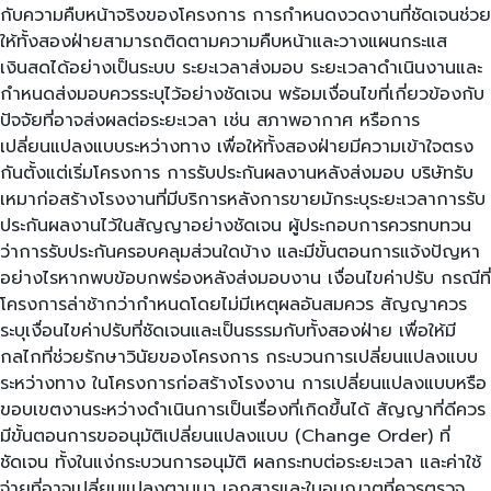
กับความคืบหน้าจริงของโครงการ การกำหนดงวดงานที่ชัดเจนช่วย
ให้ทั้งสองฝ่ายสามารถติดตามความคืบหน้าและวางแผนกระแส
เงินสดได้อย่างเป็นระบบ ระยะเวลาส่งมอบ ระยะเวลาดำเนินงานและ
กำหนดส่งมอบควรระบุไว้อย่างชัดเจน พร้อมเงื่อนไขที่เกี่ยวข้องกับ
ปัจจัยที่อาจส่งผลต่อระยะเวลา เช่น สภาพอากาศ หรือการ
เปลี่ยนแปลงแบบระหว่างทาง เพื่อให้ทั้งสองฝ่ายมีความเข้าใจตรง
กันตั้งแต่เริ่มโครงการ การรับประกันผลงานหลังส่งมอบ บริษัทรับ
เหมาก่อสร้างโรงงานที่มีบริการหลังการขายมักระบุระยะเวลาการรับ
ประกันผลงานไว้ในสัญญาอย่างชัดเจน ผู้ประกอบการควรทบทวน
ว่าการรับประกันครอบคลุมส่วนใดบ้าง และมีขั้นตอนการแจ้งปัญหา
อย่างไรหากพบข้อบกพร่องหลังส่งมอบงาน เงื่อนไขค่าปรับ กรณีที่
โครงการล่าช้ากว่ากำหนดโดยไม่มีเหตุผลอันสมควร สัญญาควร
ระบุเงื่อนไขค่าปรับที่ชัดเจนและเป็นธรรมกับทั้งสองฝ่าย เพื่อให้มี
กลไกที่ช่วยรักษาวินัยของโครงการ กระบวนการเปลี่ยนแปลงแบบ
ระหว่างทาง ในโครงการก่อสร้างโรงงาน การเปลี่ยนแปลงแบบหรือ
ขอบเขตงานระหว่างดำเนินการเป็นเรื่องที่เกิดขึ้นได้ สัญญาที่ดีควร
มีขั้นตอนการขออนุมัติเปลี่ยนแปลงแบบ (Change Order) ที่
ชัดเจน ทั้งในแง่กระบวนการอนุมัติ ผลกระทบต่อระยะเวลา และค่าใช้
จ่ายที่อาจเปลี่ยนแปลงตามมา เอกสารและใบอนุญาตที่ควรตรวจ