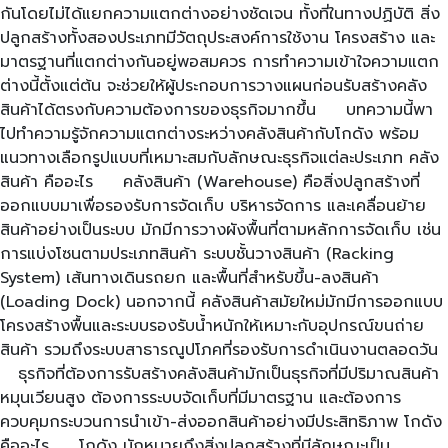
กันโดยไม่ได้แยกความแตกต่างอย่างชัดเจน ทั้งที่ในทางปฏิบัติ สิ่ง
ปลูกสร้างทั้งสองประเภทมีวัตถุประสงค์การใช้งาน โครงสร้าง และ
มาตรฐานที่แตกต่างกันอยู่พอสมควร การทำความเข้าใจความแตก
ต่างนี้ตั้งแต่ต้น จะช่วยให้ผู้ประกอบการวางแผนก่อนรับสร้างคลัง
สินค้าได้ตรงกับความต้องการของธุรกิจมากขึ้น บทความนี้พา
ไปทำความรู้จักความแตกต่างระหว่างคลังสินค้ากับโกดัง พร้อม
แนวทางเลือกรูปแบบที่เหมาะสมกับลักษณะธุรกิจแต่ละประเภท คลัง
สินค้า คืออะไร คลังสินค้า (Warehouse) คือสิ่งปลูกสร้างที่
ออกแบบมาเพื่อรองรับการจัดเก็บ บริหารจัดการ และเคลื่อนย้าย
สินค้าอย่างเป็นระบบ มักมีการวางผังพื้นที่ตามหลักการจัดเก็บ เช่น
การแบ่งโซนตามประเภทสินค้า ระบบชั้นวางสินค้า (Racking
System) เส้นทางเดินรถยก และพื้นที่สำหรับขึ้น-ลงสินค้า
(Loading Dock) นอกจากนี้ คลังสินค้าสมัยใหม่มักมีการออกแบบ
โครงสร้างพื้นและระบบรองรับน้ำหนักให้เหมาะกับอุปกรณ์ขนถ่าย
สินค้า รวมถึงระบบสาธารณูปโภคที่รองรับการดำเนินงานตลอดวัน
ธุรกิจที่ต้องการรับสร้างคลังสินค้ามักเป็นธุรกิจที่มีปริมาณสินค้า
หมุนเวียนสูง ต้องการระบบจัดเก็บที่มีมาตรฐาน และต้องการ
ควบคุมกระบวนการนำเข้า-ส่งออกสินค้าอย่างมีประสิทธิภาพ โกดัง
คืออะไร โกดัง มักหมายถึงสิ่งปลูกสร้างที่มีลักษณะเป็น