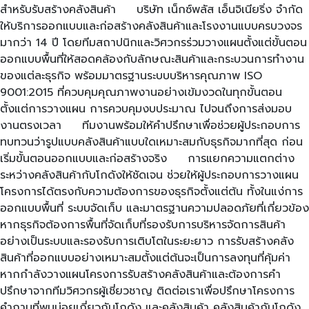
สำหรับรับสร้างคลังสินค้า บริษัท เน็กซ์พลัส เอ็นจิเนียริ่ง จำกัด
ให้บริการออกแบบและก่อสร้างคลังสินค้าและโรงงานแบบครบวงจร
มากว่า 14 ปี โดยทีมสถาปนิกและวิศวกรร่วมวางแผนตั้งแต่ขั้นตอน
ออกแบบพื้นที่ให้สอดคล้องกับลักษณะสินค้าและกระบวนการทำงาน
ของแต่ละธุรกิจ พร้อมมาตรฐานระบบบริหารคุณภาพ ISO
9001:2015 ที่ควบคุมคุณภาพงานอย่างเข้มงวดในทุกขั้นตอน
ตั้งแต่การวางแผน การควบคุมงบประมาณ ไปจนถึงการส่งมอบ
งานตรงเวลา ทีมงานพร้อมให้คำปรึกษาเพื่อช่วยผู้ประกอบการ
ทบทวนว่ารูปแบบคลังสินค้าแบบใดเหมาะสมกับธุรกิจมากที่สุด ก่อน
เริ่มขั้นตอนออกแบบและก่อสร้างจริง การแยกความแตกต่าง
ระหว่างคลังสินค้ากับโกดังให้ชัดเจน ช่วยให้ผู้ประกอบการวางแผน
โครงการได้ตรงกับความต้องการของธุรกิจตั้งแต่ต้น ทั้งในแง่การ
ออกแบบพื้นที่ ระบบจัดเก็บ และมาตรฐานความปลอดภัยที่เกี่ยวข้อง
หากธุรกิจต้องการพื้นที่จัดเก็บที่รองรับการบริหารจัดการสินค้า
อย่างเป็นระบบและรองรับการเติบโตในระยะยาว การรับสร้างคลัง
สินค้าที่ออกแบบอย่างเหมาะสมตั้งแต่ต้นจะเป็นการลงทุนที่คุ้มค่า
หากกำลังวางแผนโครงการรับสร้างคลังสินค้าและต้องการคำ
ปรึกษาจากทีมวิศวกรผู้เชี่ยวชาญ ติดต่อเราเพื่อปรึกษาโครงการ
คำถามที่พบบ่อยเกี่ยวกับโกดัง และคลังสินค้า คลังสินค้ากับโกดัง