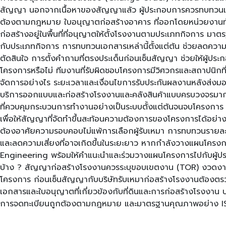
สัญญา นอกจากเนื้อหาของสัญญาแล้ว ผู้ประกอบการควรทบทวนเอกสาร
ต้องตามกฎหมาย ใบอนุญาตก่อสร้างอาคาร ที่ออกโดยหน่วยงานท้องถิ่นท
ก่อสร้างอยู่ในพื้นที่ที่อนุญาตให้ตั้งโรงงานตามประเภทกิจการ ม
กับประเภทกิจการ การทบทวนเอกสารเหล่านี้ตั้งแต่ต้น ช่วยลดคว
ตัดสินใจ การตั้งคำถามที่ตรงประเด็นก่อนเซ็นสัญญา ช่วยให้ผู้ปร
โครงการหรือไม่ ทีมงานที่รับผิดชอบโครงการมีวิศวกรและสถาปนิกที
จัดการอย่างไร ระยะเวลาและเงื่อนไขการรับประกันผลงานหลังส่งมอบ
บริการออกแบบและก่อสร้างโรงงานและคลังสินค้าแบบครบวงจรมากว
ที่ควบคุมกระบวนการทำงานอย่างเป็นระบบตั้งแต่ต้นจนจบโครงการ
เพื่อให้สัญญาที่จัดทำขึ้นสะท้อนความต้องการของโครงการได้อย่า
ต้องอาศัยความรอบคอบไม่แพ้การเลือกผู้รับเหมา การทบทวนรายละเ
และลดความเสี่ยงที่อาจเกิดขึ้นในระยะยาว หากกำลังวางแผนโคร
Engineering พร้อมให้คำแนะนำและร่วมวางแผนโครงการไปกับผู้ปร
บ้าง ? สัญญาก่อสร้างโรงงานควรระบุขอบเขตงาน (TOR) งวดงาน-ง
โครงการ ก่อนเซ็นสัญญากับบริษัทรับเหมาก่อสร้างโรงงานต้อง
เอกสารและใบอนุญาตที่เกี่ยวข้องกับที่ดินและการก่อสร้างโรงงาน
การจดทะเบียนถูกต้องตามกฎหมาย และมาตรฐานคุณภาพอย่าง ISO 