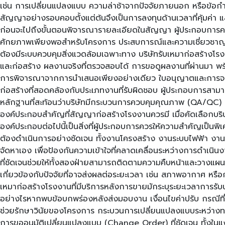
เช่น การเปลี่ยนแปลงแบบ ความล่าช้าจากปัจจัยภายนอก หรือข้อก
สัญญาอย่างรอบคอบตั้งแต่ต้นจึงเป็นการลงทุนด้านเวลาที่คุ้มค่า 
ก่อนจะไปถึงขั้นตอนพิจารณารายละเอียดในสัญญา ผู้ประกอบการควรทบท
ศักยภาพเพียงพอสำหรับโครงการ ประสบการณ์และความเชี่ยวชาญเฉพ
ต้องมีระบบควบคุมสิ่งแวดล้อมเฉพาะทาง บริษัทรับเหมาก่อสร้าง
และก่อสร้าง ผลงานจริงที่ตรวจสอบได้ การขอดูผลงานที่ผ่านมา พ
การพิจารณาจากการนำเสนอเพียงอย่างเดียว ใบอนุญาตและการจดทะ
ก่อสร้างที่สอดคล้องกับประเภทงานที่รับผิดชอบ ผู้ประกอบการส
หลักฐานที่สะท้อนว่าบริษัทมีกระบวนการควบคุมคุณภาพ (QA/QC) 
องค์ประกอบสำคัญที่สัญญาก่อสร้างโรงงานควรมี เมื่อคัดเลือกบร
องค์ประกอบต่อไปนี้เป็นสิ่งที่ผู้ประกอบการควรให้ความสำคัญเป
ต้องดำเนินการอย่างชัดเจน ทั้งงานโครงสร้าง งานระบบไฟฟ้า งานระบ
จัดหาเอง เพื่อป้องกันความเข้าใจที่คลาดเคลื่อนระหว่างการด
ที่ชัดเจนช่วยให้ทั้งสองฝ่ายสามารถติดตามความคืบหน้าและวางแผน
เกี่ยวข้องกับปัจจัยที่อาจส่งผลต่อระยะเวลา เช่น สภาพอากาศ หรือ
เหมาก่อสร้างโรงงานที่มีบริการหลังการขายมักระบุระยะเวลาการร
อย่างไรหากพบข้อบกพร่องหลังส่งมอบงาน เงื่อนไขค่าปรับ กรณีที่โค
ช่วยรักษาวินัยของโครงการ กระบวนการเปลี่ยนแปลงแบบระหว่างทาง 
การขออนุมัติเปลี่ยนแปลงแบบ (Change Order) ที่ชัดเจน ทั้งในแ