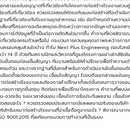
และใบอนุญาตที่เกี่ยวข้องกับโครงการก่อสร้างโรงงานควบคู่กันไ
ี่เกี่ยวข้อง ควรตรวจสอบให้ตรงกับแบบก่อสร้างที่จะดำเนินการจริง 
าตรฐานที่เกี่ยวข้องกับโรงงานอุตสาหกรรม เช่น ข้อกำหนดด้านความป
ามเสี่ยงที่โครงการจะต้องหยุดชะงักระหว่างทางจากปัญหาด้านเอก
ะกอบการได้ข้อมูลที่จำเป็นต่อการตัดสินใจมากขึ้น คำถามที่ควรพิจ
่เกี่ยวข้องครบถ้วนหรือไม่ กระบวนการควบคุมคุณภาพระหว่างการก่อ
ครอบคลุมส่วนใดบ้าง ทำไม Next Plus Engineering ตอบโจทย์ผู้ประก
่า 14 ปี ด้วยทีมสถาปนิกและวิศวกรที่ดูแลโครงการอย่างใกล้ชิ
 ในขั้นตอนก่อนเซ็นสัญญา ทีมงานพร้อมให้คำปรึกษาเพื่อทำความ
งครบถ้วน และวางรากฐานที่มั่นคงสำหรับการดำเนินงานในขั้นตอนถัด
อียดตั้งแต่ขอบเขตงาน เงื่อนไขสัญญา ไปจนถึงเอกสารและใบอนุญา
งการก่อสร้างโรงงานและต้องการคำปรึกษาตั้งแต่ขั้นตอนการวาง
ะกอบการทุกขั้นตอน ติดต่อเราเพื่อปรึกษาโครงการ คำถามที่พบบ่
วดเงิน ระยะเวลาส่งมอบ เงื่อนไขการรับประกันผลงาน เงื่อนไขค่
ตรวจสอบอะไร ? ควรตรวจสอบประสบการณ์และผลงานจริงของบริษัท
 บริษัทรับเหมาก่อสร้างโรงงานที่น่าเชื่อถือดูจากอะไร ? พิจารณ
9001:2015 ที่สะท้อนกระบวนการทำงานที่เป็นระบบ