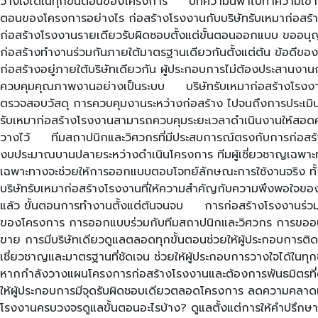
วางใจได้ในทุกขั้นตอนของโครงการ บทความนี้พาไปทำความเข้าใจว่า
ตอนของโครงการอย่างไร ก่อสร้างโรงงานกับบริษัทรับเหมาก่อสร้า
ก่อสร้างโรงงานรายเดียวรับผิดชอบตั้งแต่ขั้นตอนออกแบบ ขออนุ
ก่อสร้างทำงานร่วมกันภายใต้มาตรฐานเดียวกันตั้งแต่ต้น ข้อดีข
ก่อสร้างอยู่ภายใต้บริษัทเดียวกัน ผู้ประกอบการไม่ต้องประสานง
ควบคุมคุณภาพงานอย่างเป็นระบบ บริษัทรับเหมาก่อสร้างโรงงาน
ตรวจสอบวัสดุ การควบคุมงานระหว่างก่อสร้าง ไปจนถึงการประเมิ
รับเหมาก่อสร้างโรงงานสามารถควบคุมระยะเวลาดำเนินงานให้สอดคล
วางไว้ ทีมสถาปนิกและวิศวกรที่มีประสบการณ์ตรงกับการก่อสร้า
งบประมาณบานปลายระหว่างดำเนินโครงการ ทีมผู้เชี่ยวชาญเฉพาะ
เฉพาะทางจะช่วยให้การออกแบบตอบโจทย์ลักษณะการใช้งานจริง ทั
บริษัทรับเหมาก่อสร้างโรงงานที่ให้ความสำคัญกับความพึงพอใจของล
แล้ว ขั้นตอนการทำงานตั้งแต่ต้นจนจบ การก่อสร้างโรงงานร่วมก
ของโครงการ การออกแบบร่วมกับทีมสถาปนิกและวิศวกร การขออนุ
ขาย การมีบริษัทเดียวดูแลตลอดทุกขั้นตอนช่วยให้ผู้ประกอบการต
เชี่ยวชาญและมาตรฐานที่ชัดเจน ช่วยให้ผู้ประกอบการวางใจได้ในท
หากกำลังวางแผนโครงการก่อสร้างโรงงานและต้องการพันธมิตรที่ดูแ
ให้ผู้ประกอบการมีจุดรับผิดชอบเดียวตลอดโครงการ ลดความคลาดเค
โรงงานครบวงจรดูแลขั้นตอนอะไรบ้าง? ดูแลตั้งแต่การให้คำปรึก