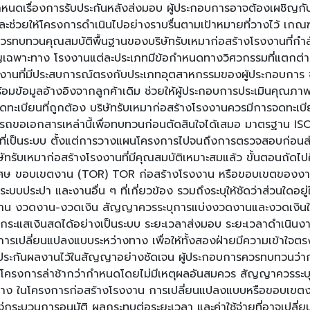
ำหนดเรื่องการรับประกันหลังส่งมอบ ผู้ประกอบการอาจต้องเผชิญ
และช่วยให้โครงการดำเนินไปอย่างราบรื่นตามเป้าหมายที่วางไว้ เก
วนคุณสมบัติพื้นฐานของบริษัทรับเหมาก่อสร้างโรงงานที่กำลังพิจาร
าะทาง โรงงานแต่ละประเภทมีข้อกำหนดทางวิศวกรรมที่แตกต่างกัน
โรงงานที่มีประสบการณ์ตรงกับประเภทอุตสาหกรรมของผู้ประกอบการ
ร้อมข้อมูลอ้างอิงจากลูกค้าเดิม ช่วยให้ผู้ประกอบการประเมินคุ
เบียนที่ถูกต้อง บริษัทรับเหมาก่อสร้างโรงงานควรมีการจดทะเบ
ามารถขอเอกสารเหล่านี้เพื่อทบทวนก่อนตัดสินใจได้เสมอ มาตรฐาน
ที่เป็นระบบ ตั้งแต่การวางแผนโครงการไปจนถึงการตรวจสอบก่อนส
ิษัทรับเหมาก่อสร้างโรงงานที่มีคุณสมบัติเหมาะสมแล้ว ขั้นตอนถ
็นพิเศษ ขอบเขตงาน (TOR) TOR ก่อสร้างโรงงาน หรือขอบเขตของงา
บประปา และงานอื่น ๆ ที่เกี่ยวข้อง รวมถึงระบุให้ชัดว่าส่วนใดอยู
ำเนินงาน งวดงาน-งวดเงิน สัญญาควรระบุการแบ่งงวดงานและงวดเ
กระแสเงินสดได้อย่างเป็นระบบ ระยะเวลาส่งมอบ ระยะเวลาดำเนินงาน
การเปลี่ยนแปลงแบบระหว่างทาง เพื่อให้ทั้งสองฝ่ายมีความเข้าใจตร
ับประกันผลงานไว้ในสัญญาอย่างชัดเจน ผู้ประกอบการควรทบทวนว่า
รงการล่าช้ากว่ากำหนดโดยไม่มีเหตุผลอันสมควร สัญญาควรระบุเงื่อน
ในโครงการก่อสร้างโรงงาน การเปลี่ยนแปลงแบบหรือขอบเขตงานระหว่
ง่กระบวนการอนุมัติ ผลกระทบต่อระยะเวลา และค่าใช้จ่ายที่อาจเป