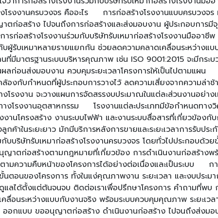
การก่อสร้างโรงงานร่วมกับบริษัทรับเหมาก่อสร้างโรงงานมืออาชีพ
งโรงงานครบวงจร คืออะไร การก่อสร้างโรงงานแบบครบวงจร หรือที่ร
ญาตก่อสร้าง ไปจนถึงการก่อสร้างและส่งมอบงาน ผู้ประกอบการมีจ
องการก่อสร้างโรงงานร่วมกับบริษัทรับเหมาก่อสร้างโรงงานมืออา
านกับผู้รับเหมาหลายรายแยกกัน ช่วยลดความคลาดเคลื่อนระหว่างแบ
ที่มีมาตรฐานระบบบริหารคุณภาพ เช่น ISO 9001:2015 จะมีกระบว
นผลก่อนส่งมอบงาน ควบคุมระยะเวลาโครงการให้เป็นไปตามแผน การ
้องกับกำหนดที่ผู้ประกอบการวางไว้ ลดความเสี่ยงจากความล่าช้าท
งโรงงาน จะวางแผนการจัดสรรงบประมาณในแต่ละส่วนงานอย่างเหมาะ
ทางโรงงานอุตสาหกรรม โรงงานแต่ละประเภทมีข้อกำหนดทางวิศวกรร
้งงานโครงสร้าง งานระบบไฟฟ้า และงานระบบสื่อสารที่เกี่ยวข้
ูกค้าในระยะยาว มักมีบริการหลังการขายและระยะเวลาการรับประกันผ
ับบริษัทรับเหมาก่อสร้างโรงงานครบวงจร โดยทั่วไปประกอบด้วยขั
ญาตก่อสร้างตามกฎหมายที่เกี่ยวข้อง การดำเนินงานก่อสร้างพ
ิดตามความคืบหน้าของโครงการได้อย่างต่อเนื่องและเป็นระบบ การก
ุกขั้นตอนของโครงการ ทั้งในแง่คุณภาพงาน ระยะเวลา และงบประมาณ 
ลได้ตั้งแต่ต้นจนจบ ติดต่อเราเพื่อปรึกษาโครงการ คำถามที่พบ ก
ลื่อนระหว่างแบบกับงานจริง พร้อมระบบควบคุมคุณภาพ ระยะเวลา แ
ษา ออกแบบ ขออนุญาตก่อสร้าง ดำเนินงานก่อสร้าง ไปจนถึงส่งมอบ