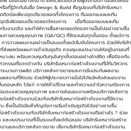
 มีข้อดีอย่างไรบ้าง และช่วยตอบโจทย์ผู้ประกอบการในแต่ละขั้น
ู้จักกันในชื่อ Design & Build คือรูปแบบที่บริษัทรับเหมา
ุดติดต่อเพียงจุดเดียวตลอดทั้งโครงการ ทีมออกแบบและทีม
ชีพ จุดรับผิดชอบเดียวตลอดโครงการ เมื่อทีมออกแบบและทีม
บกับงานจริง และทำให้การสื่อสารตลอดโครงการเป็นไปอย่างราบรื่น
นการควบคุมคุณภาพ (QA/QC) ที่ชัดเจนในทุกขั้นตอน ตั้งแต่การ
วางแผนงานอย่างเป็นระบบตั้งแต่เริ่มต้นโครงการ ช่วยให้บริษัท
ี่ส่งผลต่อแผนการดำเนินธุรกิจ ควบคุมงบประมาณให้อยู่ในกรอบที่
สม พร้อมควบคุมต้นทุนในทุกขั้นตอนอย่างใกล้ชิด เพื่อป้องกัน
มที่แตกต่างกัน บริษัทรับเหมาก่อสร้างโรงงานที่มีทีมวิศวกร
องกับกระบวนการผลิต บริการหลังการขายและการรับประกันผลงาน
ลงานที่ชัดเจน ช่วยให้ผู้ประกอบการมั่นใจได้แม้หลังส่งมอบงาน
้นตอนหลัก ได้แก่ การให้คำปรึกษาและทำความเข้าใจความต้องการ
ร้อมระบบควบคุมคุณภาพ และการส่งมอบงานพร้อมบริการหลังการ
่อสร้างโรงงานร่วมกับบริษัทรับเหมาก่อสร้างโรงงานที่มีความ
ซึ่งเป็นปัจจัยสำคัญต่อการเริ่มดำเนินธุรกิจได้อย่างราบรื่น
่อสร้างโรงงานกับบริษัทรับเหมาก่อสร้างโรงงานดีอย่างไร ? ช่วย
ละงบประมาณที่เป็นระบบตั้งแต่ต้นจนจบ บริษัทรับเหมาก่อสร้าง
งานและบริการหลังการขาย เลือกบริษัทรับเหมาก่อสร้างโรงงาน