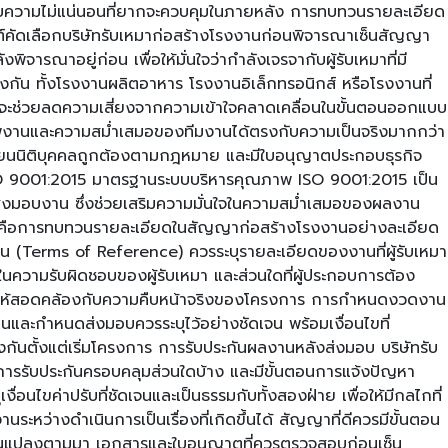
กับความไม่แน่นอนที่ยากจะควบคุมในภายหลัง การทบทวนรายละเอียด
ณฑ์คัดเลือกบริษัทรับเหมาก่อสร้างโรงงานก่อนพิจารณาเซ็นสัญญา
ณาอยู่ก่อน เพื่อให้มั่นใจว่ากำลังเจรจากับผู้รับเหมาที่มี
 ทั้งโรงงานผลิตอาหาร โรงงานอิเล็กทรอนิกส์ หรือโรงงานที่
 จะช่วยลดความเสี่ยงจากความเข้าใจคลาดเคลื่อนในขั้นตอนออกแบบ
ณภาพงานและความสม่ำเสมอของทีมงานได้ตรงกับความเป็นจริงมากกว่า
ียนนิติบุคคลถูกต้องตามกฎหมาย และมีใบอนุญาตประกอบธุรกิจ
 ISO 9001:2015 มาตรฐานระบบบริหารคุณภาพ ISO 9001:2015 เป็น
่งมอบงาน ซึ่งช่วยเสริมความมั่นใจในความสม่ำเสมอของผลงาน
ัดไปคือการทบทวนรายละเอียดในสัญญาก่อสร้างโรงงานอย่างละเอียด
น (Terms of Reference) ควรระบุรายละเอียดของงานที่ผู้รับเหมา
่ในความรับผิดชอบของผู้รับเหมา และส่วนใดที่ผู้ประกอบการต้อง
งินให้สอดคล้องกับความคืบหน้าจริงของโครงการ การกำหนดงวดงาน
และกำหนดส่งมอบควรระบุไว้อย่างชัดเจน พร้อมเงื่อนไขที่
งกันตั้งแต่เริ่มโครงการ การรับประกันผลงานหลังส่งมอบ บริษัทรับ
การรับประกันครอบคลุมส่วนใดบ้าง และมีขั้นตอนการแจ้งปัญหา
ไขค่าปรับที่ชัดเจนและเป็นธรรมกับทั้งสองฝ่าย เพื่อให้มีกลไกที่
างดำเนินการเป็นเรื่องที่เกิดขึ้นได้ สัญญาที่ดีควรมีขั้นตอน
ลี่ยนแปลงตามมา เอกสารและใบอนุญาตที่ควรตรวจสอบก่อนเซ็น