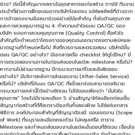
ช่วง? ข้อนี้สำคัญมากเพราะในอุตสาหกรรมก่อสร้าง การใช้ ทีมงาน
ประจำที่ผ่านการฝึกอบรมจากบริษัทโดยตรง จะให้ผลลัพธ์ที่ต่างจาก
การจ้างแรงงานรับเหมาช่วงอย่างมีนัยสำคัญ ทั้งในด้านคุณภาพ
และการควบคุมมาตรฐาน 4. ทำความเข้าใจระบบ QA/QC ของ
บริษัท ระบบการควบคุมคุณภาพ (Quality Control) คือหัวใจ
สำคัญที่จะกำหนดว่าโครงการของคุณจะออกมาตรงตามสเปคและ
มาตรฐานที่กำหนดหรือไม่ สิ่งที่ควรถามและตรวจสอบ: บริษัทมีขั้น
ตอน QA/QC อย่างไร? มีเอกสารหรือ checklist ให้ดูได้ไหม? มี
การตรวจสอบงานภายในก่อนส่งมอบในแต่ละ milestone หรือไม่?
หากงานไม่ผ่านมาตรฐาน มีกระบวนการแก้ไขและรับผิดชอบ
อย่างไร? มีบริการหลังการส่งมอบงาน (After-Sales Service)
หรือไม่? บริษัทที่มีระบบ QA/QC ที่แข็งแกร่งจะสามารถอธิบาย
กระบวนการเหล่านี้ได้อย่างชัดเจน ไม่ใช่ตอบเพียงว่า “มั่นใจใน
คุณภาพ” โดยไม่มีรายละเอียด 5. อ่านสัญญาให้ละเอียดก่อนเซ็น
สัญญาก่อสร้างที่ดีคือเกราะป้องกันทั้งสองฝ่าย ไม่ใช่แค่เอกสาร
พิธีการ องค์ประกอบสำคัญที่สัญญาต้องมี: ขอบเขตงาน (Scope
of Work) ที่ระบุรายละเอียดครบถ้วน ไม่คลุมเครือ ตาราง
Milestone และกำหนดส่งมอบงานในแต่ละขั้นตอนที่ชัดเจน เงื่อนไข
การเบิกจ่ายเงินที่ผูกกับความคืบหน้าของงานจริง ข้อกำหนดด้าน