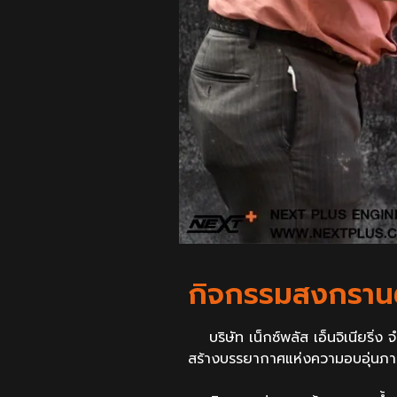
กิจกรรมสงกรานต์ 
บริษัท เน็กซ์พลัส เอ็นจิเนียริ่
สร้างบรรยากาศแห่งความอบอุ่นภ