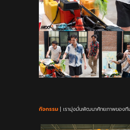
กิจกรรม
| เรามุ่งมั่นพัฒนาศักยภาพของที