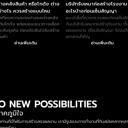
้างคลังสินค้า หรือโกดัง ต่าง
บริษัทรับเหมาก่อสร้างโรงงาน 
ย่างไร ควรสร้างแบบไหน
อะไรบ้างก่อนเซ็นสัญญา
บเทียบความแตกต่างระหว่างคลัง
แนะนำสิ่งที่ควรตรวจสอบก่อนเซ็น
ากับโกดัง พร้อมแนะแนวทางเลือก
กับบริษัทรับเหมาก่อสร้างโรงงาน ตั้
มาะกับธุรกิจ ก่อนตัดสินใจรับสร้าง
ขอบเขตงาน เงื่อนไขสัญญา ไปจนถึ
ินค้า
เอกสารสำคัญ
อ่านเพิ่มเติม
อ่านเพิ่มเติม
O NEW POSSIBILITIES
าคภูมิใจ
นรับทุกท่านที่มีไฟในการสร้างสรรผลงาน เรามีรูปแบบการทำงานที่ทันสมัยหล
ยภาพพร้อม