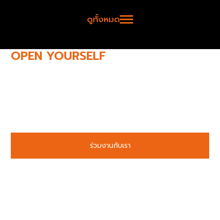
ดูทั้งหมด
OPEN YOURSELF
TO NEW
POSSIBILITIES
มาร่วมเป็นส่วนหนึ่งของความภาคภูมิใจ
บริษัท เน็กซ์พลัส เอ็นจิเนียริ่ง จำกัด ยินดีต้อนรับทุกท่านที่มีไฟในการ
สร้างสรรผลงาน เรามีรูปแบบการทำงานที่ทันสมัยหลากหลาย
สอดคล้องกับทุกไลฟ์สไตล์ บรรยากาศการทำงานสนุก อบอุ่น โอกาส
และความท้าทายเปิดรอผู้ที่มีศักยภาพพร้อม
ร่วมงานกับเรา