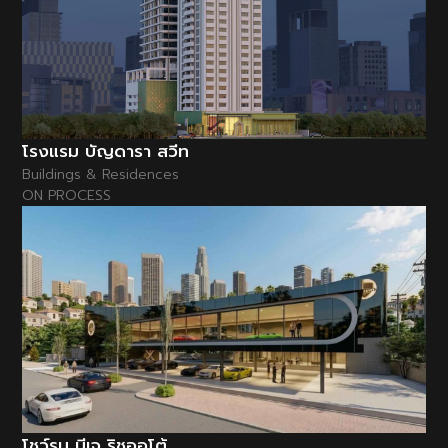
โรงแรม บัญดารา สวีท
Buildings & Residences
ON PROCESS
โชว์รูม บีเจ ริชออโต้