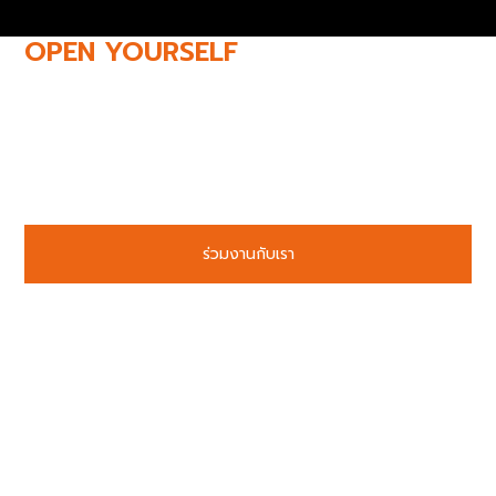
OPEN YOURSELF
TO NEW
POSSIBILITIES
มาร่วมเป็นส่วนหนึ่งของความภาคภูมิใจ
บริษัท เน็กซ์พลัส เอ็นจิเนียริ่ง จำกัด ยินดีต้อนรับทุกท่านที่มีไฟในการ
สร้างสรรผลงาน เรามีรูปแบบการทำงานที่ทันสมัยหลากหลาย
สอดคล้องกับทุกไลฟ์สไตล์ บรรยากาศการทำงานสนุก อบอุ่น โอกาส
และความท้าทายเปิดรอผู้ที่มีศักยภาพพร้อม
ร่วมงานกับเรา