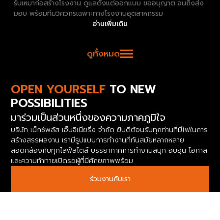
รับเหมาก่อสร้างโรงงาน ดูแลตั้งแต่ออกแบบ ขออนุญาต จนถึงส่ง
มอบ พร้อมทีมวิศวกรเฉพาะทางโรงงานอุตสาหกรรม
อ่านเพิ่มเติม
ดูทั้งหมด
OPEN YOURSELF
TO NEW
POSSIBILITIES
มาร่วมเป็นส่วนหนึ่งของความภาคภูมิใจ
บริษัท เน็กซ์พลัส เอ็นจิเนียริ่ง จำกัด ยินดีต้อนรับทุกท่านที่มีไฟในการ
สร้างสรรผลงาน เรามีรูปแบบการทำงานที่ทันสมัยหลากหลาย
สอดคล้องกับทุกไลฟ์สไตล์ บรรยากาศการทำงานสนุก อบอุ่น โอกาส
และความท้าทายเปิดรอผู้ที่มีศักยภาพพร้อม
ร่วมงานกับเรา