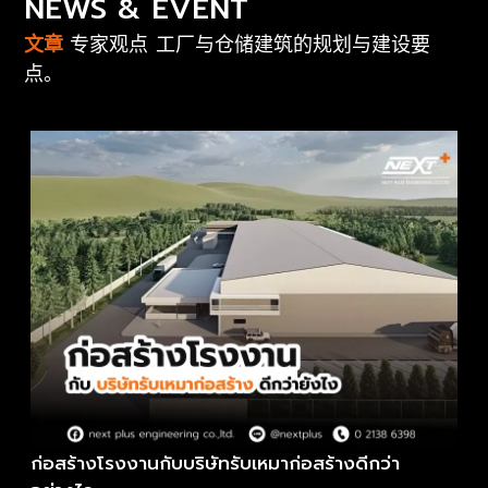
NEWS & EVENT
文章
专家观点 工厂与仓储建筑的规划与建设要
点。
ก่อสร้างโรงงานกับบริษัทรับเหมาก่อสร้างดีกว่า