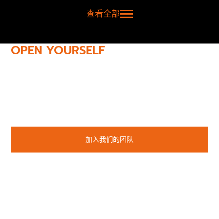
查看全部
OPEN YOURSELF
TO NEW
POSSIBILITIES
加入我们的团队，共创荣耀时刻！
Next Plus Engineering 有限公司热烈欢迎所有充满激情创造精
彩作品的人。我们提供多样化的现代工作方式，适合各种生活方
式。工作氛围轻松温馨，机会与挑战等待着有能力并准备好的
人。
加入我们的团队