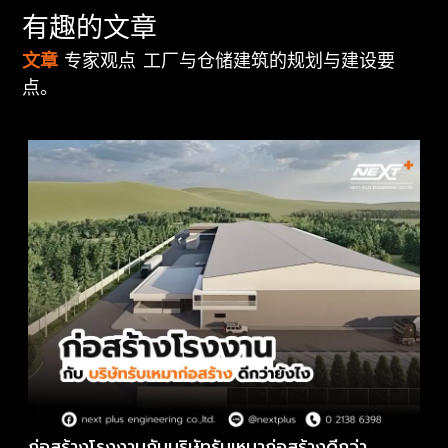
有趣的文章
文章
专家观点 工厂与仓储建筑的规划与建设要
点。
ก่อสร้างโรงงานกับบริษัทรับเหมาก่อสร้างดีกว่า