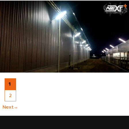
1
Page
2
Page
Next
→