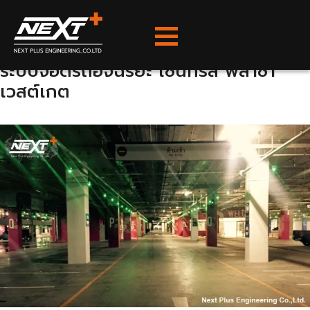
หมวดหมู่ผลงาน:
ระบบไฟฟ้าและระบบ
Skip
to
สื่อสาร
content
ระบบจอดรถอัจฉริยะ เซ็นทรัล พลาซ่า
เวสต์เกต