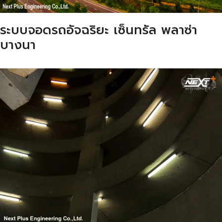
ระบบจอดรถอัจฉริยะ เซ็นทรัล พลาซ่า
บางนา