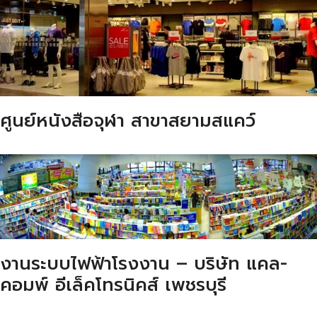
ศูนย์หนังสือจุฬา สาขาสยามสแคว์
งานระบบไฟฟ้าโรงงาน – บริษัท แคล-
คอมพ์ อีเล็คโทรนิคส์ เพชรบุรี